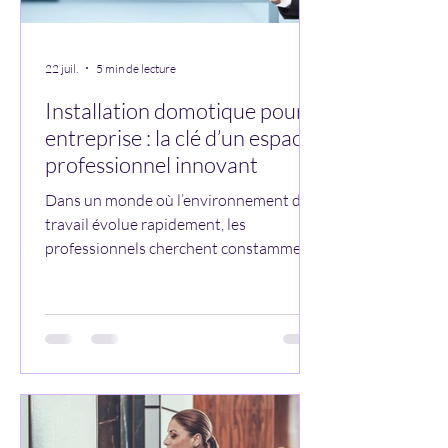
22 juil.
5 min de lecture
Installation domotique pour
entreprise : la clé d’un espace
professionnel innovant
Dans un monde où l’environnement de
travail évolue rapidement, les
professionnels cherchent constamment
à optimiser l’efficacité, la sécurité et le
confort dans leurs locaux. La domotique
pour entreprise offre aujourd’hui des
solutions technologiques avancées,
parfaitement adaptées aux besoins
spécifiques du secteur tertiaire ou
industriel. Que ce soit pour améliorer la
gestion de l’énergie, renforcer la sécurité,