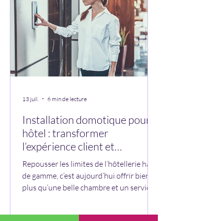
ou moderniser le contrôle d’accès, une
installation domotique
13 juil.
6 min de lecture
Installation domotique pour
hôtel : transformer
l’expérience client et
optimiser la gestion
Repousser les limites de l’hôtellerie haut
de gamme, c’est aujourd’hui offrir bien
plus qu’une belle chambre et un service
impeccable. La domotique hôtelière
révolutionne l’art d’accueillir, du hall à la