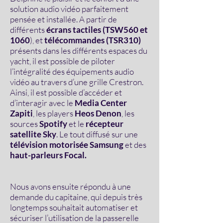
solution audio vidéo parfaitement
pensée et installée. A partir de
différents
écrans tactiles (TSW560 et
1060
), et
télécommandes (TSR310)
présents dans les différents espaces du
yacht, il est possible de piloter
l’intégralité des équipements audio
vidéo au travers d’une grille Crestron.
Ainsi, il est possible d’accéder et
d’interagir avec le
Media Center
Zapiti
, les players
Heos Denon
, les
sources
Spotify
et le
récepteur
satellite Sky
. Le tout diffusé sur une
télévision motorisée Samsung
et des
haut-parleurs Focal.
Nous avons ensuite répondu à une
demande du capitaine, qui depuis très
longtemps souhaitait automatiser et
sécuriser l’utilisation de la passerelle