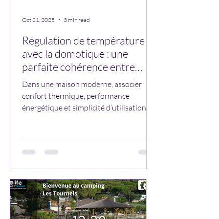
Oct 21, 2025
3 min read
Régulation de température
avec la domotique : une
parfaite cohérence entre
plusieurs systèmes de
Dans une maison moderne, associer
chauffage
confort thermique, performance
énergétique et simplicité d’utilisation est
un véritable défi. Grâce à une solution
domotique sur mesure, il est désormais
possible d’obtenir une régulation
thermique parfaitement cohérente entre
différents systèmes de chauffage , tout
en conservant une utilisation intuitive
au quotidien. Pour un client, nous avons
développé une application autour d’un
système domotique Crestron