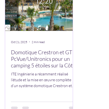
permettant de piloter de manière
Oct 21, 2025
2 min read
Domotique Crestron et GTB
PcVue/Unitronics pour un
camping 5 étoiles sur la Côte
d’Azur : confort, sécurité et
ITE Ingénierie a récemment réalisé
maîtrise énergétique
l’étude et la mise en œuvre complète
d’un système domotique Crestron et
d’une GTB (gestion technique du
bâtiment) pour un camping 5 étoiles sur
la Côte d’Azur . La domotique Crestron